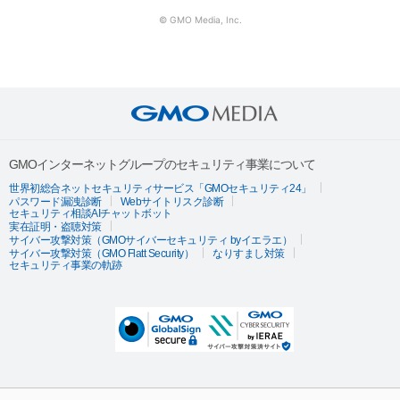
© GMO Media, Inc.
GMOインターネットグループのセキュリティ事業について
世界初総合ネットセキュリティサービス「GMOセキュリティ24」
パスワード漏洩診断
Webサイトリスク診断
セキュリティ相談AIチャットボット
実在証明・盗聴対策
サイバー攻撃対策（GMOサイバーセキュリティ byイエラエ）
サイバー攻撃対策（GMO Flatt Security）
なりすまし対策
セキュリティ事業の軌跡