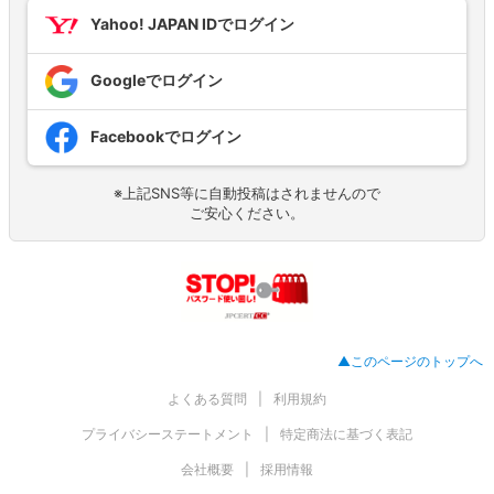
Yahoo! JAPAN IDでログイン
Googleでログイン
Facebookでログイン
※上記SNS等に自動投稿はされませんので
ご安心ください。
▲このページのトップへ
よくある質問
利用規約
プライバシーステートメント
特定商法に基づく表記
会社概要
採用情報