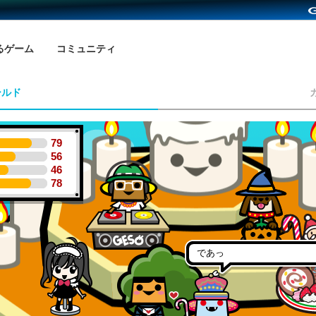
るゲーム
コミュニティ
ールド
79
56
46
78
であっ