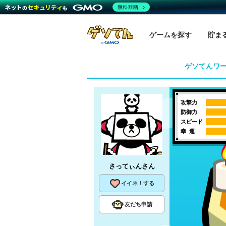
無料診断
ゲームを探す
貯ま
ゲソてんワ
攻撃力
防御力
スピード
幸 運
さってぃん
さん
イイネ！する
友だち申請