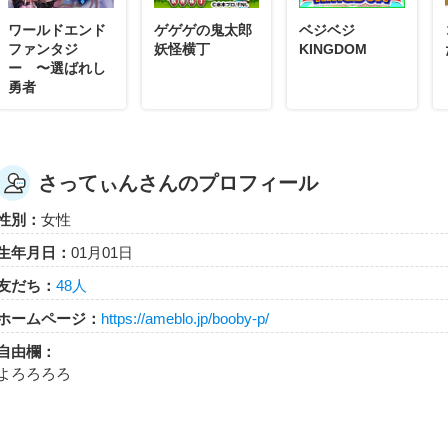
ワールドエンド
ゲゲゲの鬼太郎
ベジベジ
ファンタジ
妖怪横丁
KINGDOM
ー 〜選ばれし
勇者
さってぃんさんのプロフィール
性別：
女性
生年月日：
01月01日
友だち：
48人
ホームページ：
https://ameblo.jp/booby-p/
自由欄：
よろろろろ