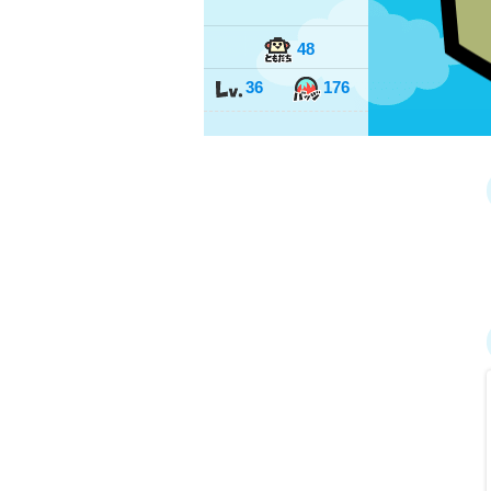
48
36
176