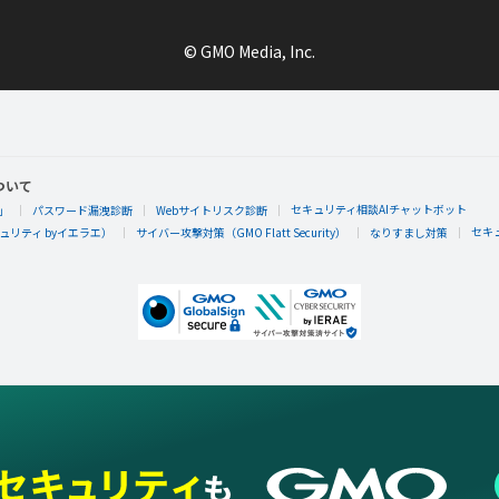
© GMO Media, Inc.
ついて
セキュリティ相談AIチャットボット
」
パスワード漏洩診断
Webサイトリスク診断
セキ
リティ byイエラエ）
サイバー攻撃対策（GMO Flatt Security）
なりすまし対策