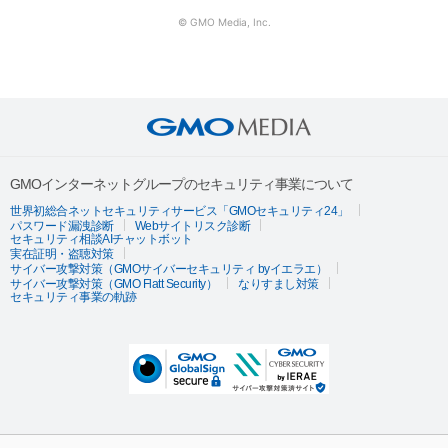
© GMO Media, Inc.
GMOインターネットグループのセキュリティ事業について
世界初総合ネットセキュリティサービス「GMOセキュリティ24」
パスワード漏洩診断
Webサイトリスク診断
セキュリティ相談AIチャットボット
実在証明・盗聴対策
サイバー攻撃対策（GMOサイバーセキュリティ byイエラエ）
サイバー攻撃対策（GMO Flatt Security）
なりすまし対策
セキュリティ事業の軌跡