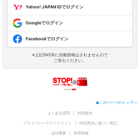
Yahoo! JAPAN IDでログイン
Googleでログイン
Facebookでログイン
※上記SNS等に自動投稿はされませんので
ご安心ください。
▲このページのトップへ
よくある質問
利用規約
プライバシーステートメント
特定商法に基づく表記
会社概要
採用情報