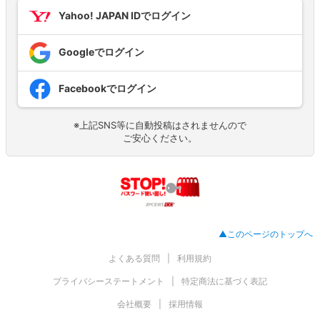
Yahoo! JAPAN IDでログイン
Googleでログイン
Facebookでログイン
※上記SNS等に自動投稿はされませんので
ご安心ください。
▲このページのトップへ
よくある質問
利用規約
プライバシーステートメント
特定商法に基づく表記
会社概要
採用情報