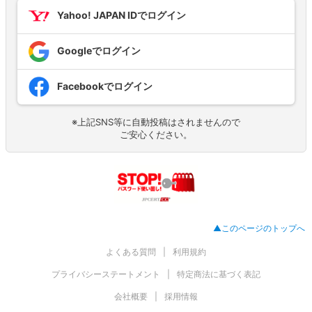
Yahoo! JAPAN IDでログイン
Googleでログイン
Facebookでログイン
※上記SNS等に自動投稿はされませんので
ご安心ください。
▲このページのトップへ
よくある質問
利用規約
プライバシーステートメント
特定商法に基づく表記
会社概要
採用情報