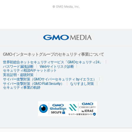
© GMO Media, Inc.
GMOインターネットグループのセキュリティ事業について
世界初総合ネットセキュリティサービス「GMOセキュリティ24」
パスワード漏洩診断
Webサイトリスク診断
セキュリティ相談AIチャットボット
実在証明・盗聴対策
サイバー攻撃対策（GMOサイバーセキュリティ byイエラエ）
サイバー攻撃対策（GMO Flatt Security）
なりすまし対策
セキュリティ事業の軌跡