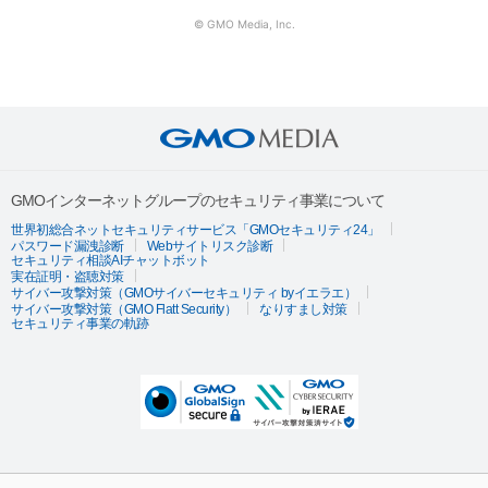
© GMO Media, Inc.
GMOインターネットグループのセキュリティ事業について
世界初総合ネットセキュリティサービス「GMOセキュリティ24」
パスワード漏洩診断
Webサイトリスク診断
セキュリティ相談AIチャットボット
実在証明・盗聴対策
サイバー攻撃対策（GMOサイバーセキュリティ byイエラエ）
サイバー攻撃対策（GMO Flatt Security）
なりすまし対策
セキュリティ事業の軌跡