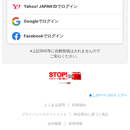
Yahoo! JAPAN IDでログイン
Googleでログイン
Facebookでログイン
※上記SNS等に自動投稿はされませんので
ご安心ください。
▲このページのトップへ
よくある質問
利用規約
プライバシーステートメント
特定商法に基づく表記
会社概要
採用情報