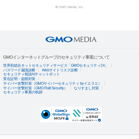
© GMO Media, Inc.
GMOインターネットグループのセキュリティ事業について
世界初総合ネットセキュリティサービス「GMOセキュリティ24」
パスワード漏洩診断
Webサイトリスク診断
セキュリティ相談AIチャットボット
実在証明・盗聴対策
サイバー攻撃対策（GMOサイバーセキュリティ byイエラエ）
サイバー攻撃対策（GMO Flatt Security）
なりすまし対策
セキュリティ事業の軌跡