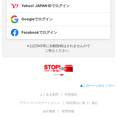
Yahoo! JAPAN IDでログイン
Googleでログイン
Facebookでログイン
※上記SNS等に自動投稿はされませんので
ご安心ください。
▲このページのトップへ
よくある質問
利用規約
プライバシーステートメント
特定商法に基づく表記
会社概要
採用情報