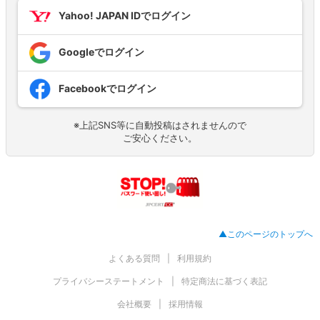
Yahoo! JAPAN IDでログイン
Googleでログイン
Facebookでログイン
※上記SNS等に自動投稿はされませんので
ご安心ください。
▲このページのトップへ
よくある質問
利用規約
プライバシーステートメント
特定商法に基づく表記
会社概要
採用情報