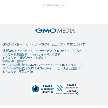
© GMO Media, Inc.
GMOインターネットグループのセキュリティ事業について
世界初総合ネットセキュリティサービス「GMOセキュリティ24」
パスワード漏洩診断
Webサイトリスク診断
セキュリティ相談AIチャットボット
実在証明・盗聴対策
サイバー攻撃対策（GMOサイバーセキュリティ byイエラエ）
サイバー攻撃対策（GMO Flatt Security）
なりすまし対策
セキュリティ事業の軌跡