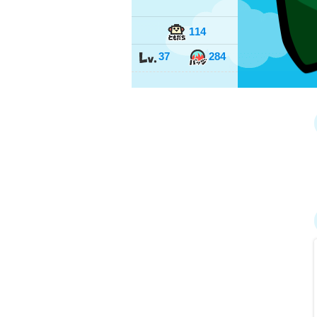
114
37
284