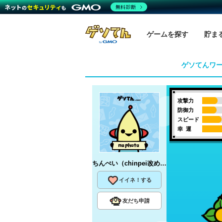
無料診断
ゲームを探す
貯ま
ゲソてんワ
攻撃力
防御力
スピード
幸 運
ちんぺい（chinpei改め）
さん
イイネ！する
友だち申請