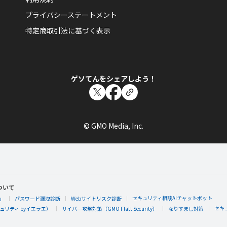
プライバシーステートメント
特定商取引法に基づく表示
ゲソてんをシェアしよう！
© GMO Media, Inc.
ついて
セキュリティ相談AIチャットボット
」
パスワード漏洩診断
Webサイトリスク診断
セキ
リティ byイエラエ）
サイバー攻撃対策（GMO Flatt Security）
なりすまし対策