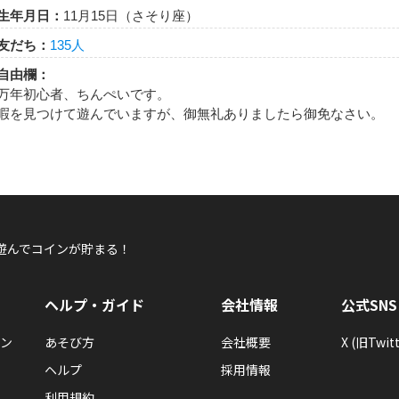
生年月日：
11月15日（さそり座）
友だち：
135人
自由欄：
万年初心者、ちんぺいです。
暇を見つけて遊んでいますが、御無礼ありましたら御免なさい。
遊んでコインが貯まる！
ヘルプ・ガイド
会社情報
公式SNS
ン
あそび方
会社概要
X (旧Twitt
ヘルプ
採用情報
利用規約