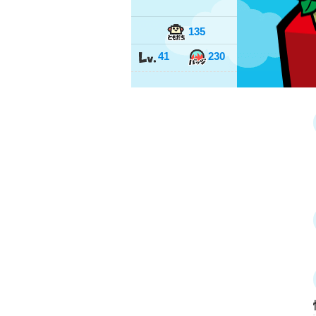
135
41
230