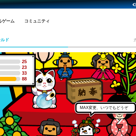
るゲーム
コミュニティ
ールド
25
23
33
88
MAX変更、いつでもどうぞ