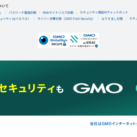
なおぽん＊
ついて
ゆうじょうの樹の幹が太くなってきました。もっと大きくなるように、
セキュリティ相談AIチャットボット
」
パスワード漏洩診断
Webサイトリスク診断
ゅ」をしてあげましょう。
セキ
リティ byイエラエ）
サイバー攻撃対策（GMO Flatt Security）
なりすまし対策
エレメンタルキット
なおぽん＊
なおぽん＊さんが「はじめてのソリティア」バ
ソリティアをはじめてあそんだらもらえるエネルギーバッジ