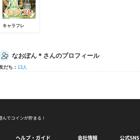
ゅ」をしてあげましょう。
エレメンタルキット
キャラフレ
なおぽん＊
なおぽん＊さんのプロフィール
ゆうじょうの樹が枝分かれをはじめました。もっと大きくなるように、
ゅ」をしてあげましょう。
友だち：
13人
エレメンタルキット
なおぽん＊
ゆうじょうの樹の枝が成長しました。もっと大きくなるように、なおぽ
遊んでコインが貯まる！
してあげましょう。
エレメンタルキット
ヘルプ・ガイド
会社情報
公式SNS