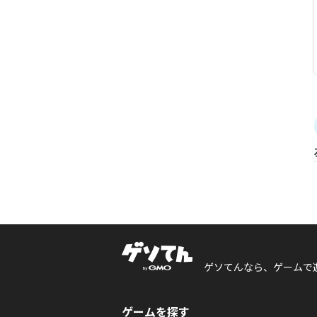
ゲソてんなら、ゲームで
ゲームを探す