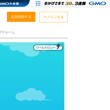
会員登録する
ログインする
ガヤルーム
ワールドビュー