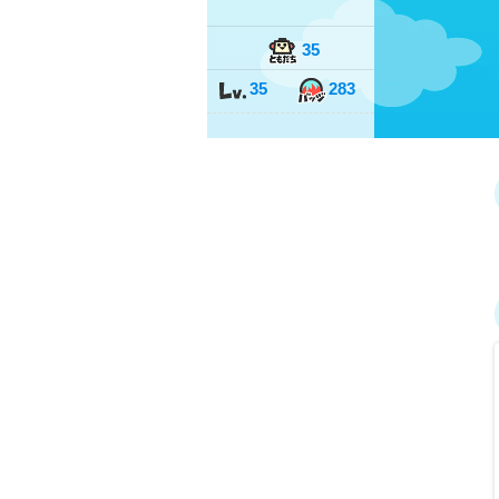
35
35
283