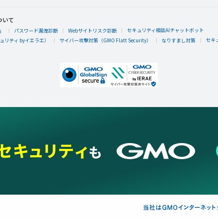
ついて
セキュリティ相談AIチャットボット
」
パスワード漏洩診断
Webサイトリスク診断
セキ
リティ byイエラエ）
サイバー攻撃対策（GMO Flatt Security）
なりすまし対策