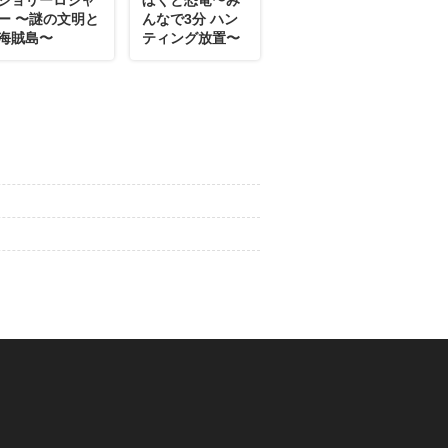
ー 〜謎の文明と
んなで3分 ハン
海賊島〜
ティング放置〜