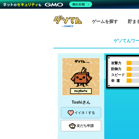
無料診断
ゲームを探す
貯ま
ゲソてんワ
攻撃力
防御力
スピード
幸 運
Toshi
さん
イイネ！する
友だち申請