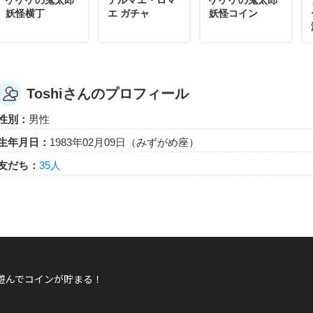
妖怪横丁
エ ガチャ
妖怪コイン
Toshiさんのプロフィール
性別：
男性
生年月日：
1983年02月09日（みずがめ座）
友だち：
35人
遊んでコインが貯まる！