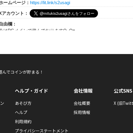
ホームページ：
https://lit.link/s2usagi
Xアカウント：
自由欄：
今はPGメインで遊んでおりますᕱ⑅ᕱ♥
遊んでコインが貯まる！
ヘルプ・ガイド
会社情報
公式SNS
ン
あそび方
会社概要
X (旧Twitt
ヘルプ
採用情報
利用規約
プライバシーステートメント