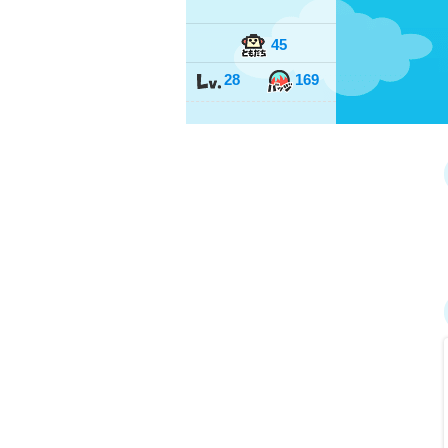
45
28
169