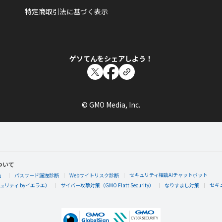
特定商取引法に基づく表示
ゲソてんをシェアしよう！
© GMO Media, Inc.
ついて
セキュリティ相談AIチャットボット
」
パスワード漏洩診断
Webサイトリスク診断
セキ
リティ byイエラエ）
サイバー攻撃対策（GMO Flatt Security）
なりすまし対策