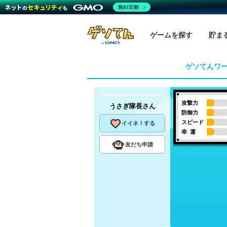
無料診断
ゲームを探す
貯ま
ゲソてんワ
攻撃力
うさぎ隊長
さん
防御力
スピード
イイネ！する
幸 運
友だち申請