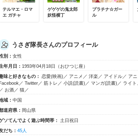
テルマエ・ロマ
ゲゲゲの鬼太郎
プラチナ☆ガー
エ ガチャ
妖怪横丁
ル
うさぎ隊長さんのプロフィール
性別：
女性
生年月日：
1993年04月18日（おひつじ座）
趣味と好きなもの：
恋愛(映画)／ アニメ／ 洋楽／ アイドル／ ア
Facebook／ Twitter／ 筋トレ／ 小説(読書)／ マンガ(読書)／ ライ
／ お酒／ 猫／
地域：
中国
都道府県：
岡山県
ゲソてんでよく遊ぶ時間帯：
土日祝日
友だち：
45人