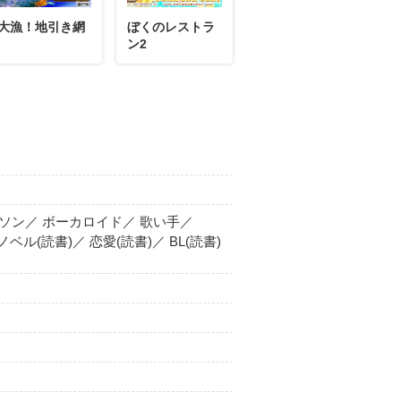
大漁！地引き網
ぼくのレストラ
ン2
ニソン／ ボーカロイド／ 歌い手／
トノベル(読書)／ 恋愛(読書)／ BL(読書)