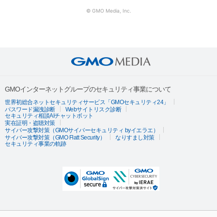
© GMO Media, Inc.
GMOインターネットグループのセキュリティ事業について
世界初総合ネットセキュリティサービス「GMOセキュリティ24」
パスワード漏洩診断
Webサイトリスク診断
セキュリティ相談AIチャットボット
実在証明・盗聴対策
サイバー攻撃対策（GMOサイバーセキュリティ byイエラエ）
サイバー攻撃対策（GMO Flatt Security）
なりすまし対策
セキュリティ事業の軌跡