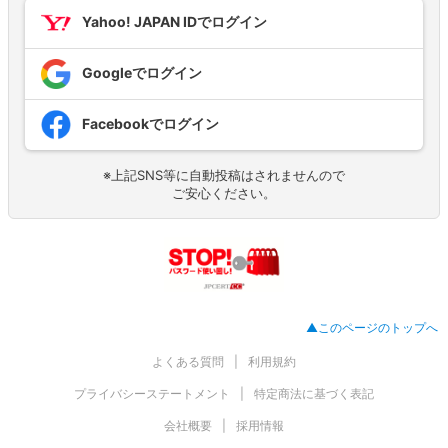
Yahoo! JAPAN IDでログイン
Googleでログイン
Facebookでログイン
※上記SNS等に自動投稿はされませんので
ご安心ください。
▲このページのトップへ
よくある質問
利用規約
プライバシーステートメント
特定商法に基づく表記
会社概要
採用情報