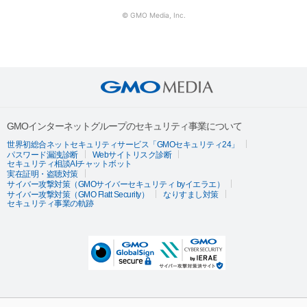
© GMO Media, Inc.
GMOインターネットグループのセキュリティ事業について
世界初総合ネットセキュリティサービス「GMOセキュリティ24」
パスワード漏洩診断
Webサイトリスク診断
セキュリティ相談AIチャットボット
実在証明・盗聴対策
サイバー攻撃対策（GMOサイバーセキュリティ byイエラエ）
サイバー攻撃対策（GMO Flatt Security）
なりすまし対策
セキュリティ事業の軌跡