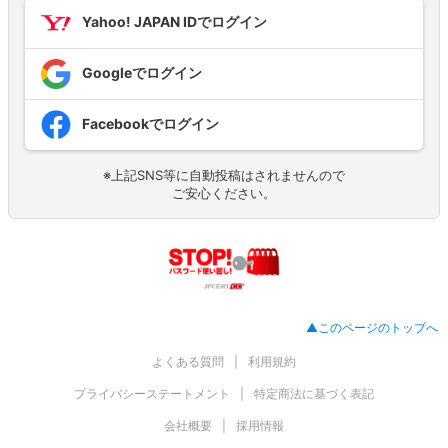
Yahoo! JAPAN IDでログイン
Googleでログイン
Facebookでログイン
※上記SNS等に自動投稿はされませんので
ご安心ください。
▲このページのトップへ
よくある質問
利用規約
プライバシーステートメント
特定商法に基づく表記
会社概要
採用情報