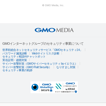
© GMO Media, Inc.
GMOインターネットグループのセキュリティ事業について
世界初総合ネットセキュリティサービス「GMOセキュリティ24」
パスワード漏洩診断
Webサイトリスク診断
セキュリティ相談AIチャットボット
実在証明・盗聴対策
サイバー攻撃対策（GMOサイバーセキュリティ byイエラエ）
サイバー攻撃対策（GMO Flatt Security）
なりすまし対策
セキュリティ事業の軌跡