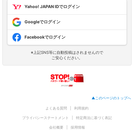
Yahoo! JAPAN IDでログイン
Googleでログイン
Facebookでログイン
※上記SNS等に自動投稿はされませんので
ご安心ください。
▲このページのトップへ
よくある質問
利用規約
プライバシーステートメント
特定商法に基づく表記
会社概要
採用情報