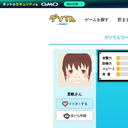
無料診断
ゲームを探す
貯ま
ゲソてんワ
攻撃力
防御力
スピード
幸 運
里帆
さん
イイネ！する
友だち申請