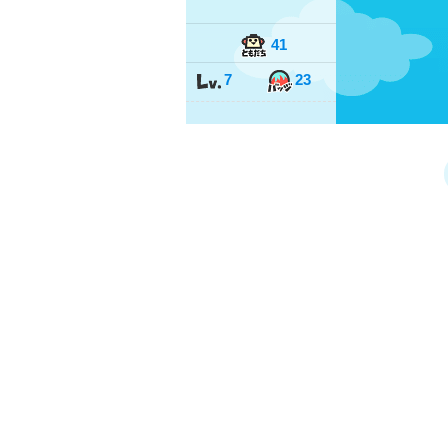
41
7
23