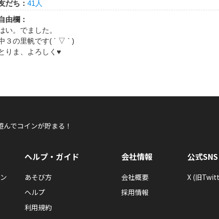
友だち：
41人
里帆
自由欄：
里帆さんが何か隠しバッジを手に入れたらしい
はい。でました。
隠しバッジ！獲得条件はヒミツ。
中３の里帆です( ´ ▽ ` )
とりま、よろしく♥
里帆
里帆さんが何か隠しバッジを手に入れたらしい
遊んでコインが貯まる！
隠しバッジ！獲得条件はヒミツ。
ヘルプ・ガイド
会社情報
公式SNS
ン
あそび方
会社概要
X (旧Twitt
ヘルプ
採用情報
利用規約
里帆