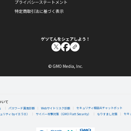
里帆さんが何か隠しバッジを手に入れたらしい
プライバシーステートメント
隠しバッジ！獲得条件はヒミツ。
特定商取引法に基づく表示
ゲソてんをシェアしよう！
里帆
里帆さんが何か隠しバッジを手に入れたらしい
© GMO Media, Inc.
隠しバッジ！獲得条件はヒミツ。
ついて
セキュリティ相談AIチャットボット
」
パスワード漏洩診断
Webサイトリスク診断
里帆
セキ
リティ byイエラエ）
サイバー攻撃対策（GMO Flatt Security）
なりすまし対策
里帆さんが何か隠しバッジを手に入れたらしい
隠しバッジ！獲得条件はヒミツ。