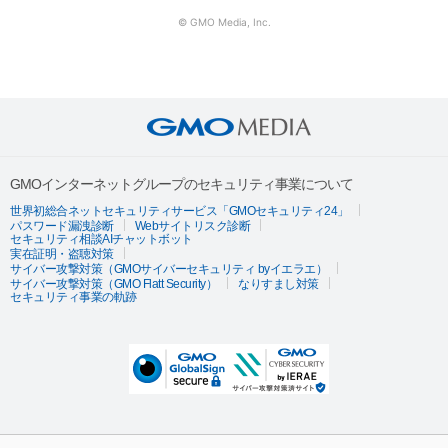
© GMO Media, Inc.
GMOインターネットグループのセキュリティ事業について
世界初総合ネットセキュリティサービス「GMOセキュリティ24」
パスワード漏洩診断
Webサイトリスク診断
セキュリティ相談AIチャットボット
実在証明・盗聴対策
サイバー攻撃対策（GMOサイバーセキュリティ byイエラエ）
サイバー攻撃対策（GMO Flatt Security）
なりすまし対策
セキュリティ事業の軌跡