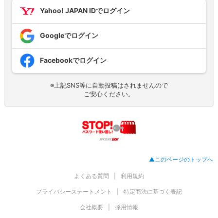
Yahoo! JAPAN IDでログイン
Googleでログイン
Facebookでログイン
※上記SNS等に自動投稿はされませんので
ご安心ください。
▲このページのトップへ
よくある質問
利用規約
プライバシーステートメント
特定商法に基づく表記
会社概要
採用情報