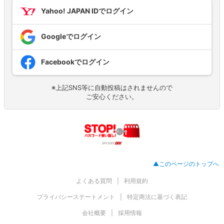
Yahoo! JAPAN IDでログイン
Googleでログイン
Facebookでログイン
※上記SNS等に自動投稿はされませんので
ご安心ください。
▲このページのトップへ
よくある質問
利用規約
プライバシーステートメント
特定商法に基づく表記
会社概要
採用情報