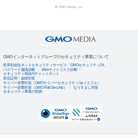
© GMO Media, Inc.
GMOインターネットグループのセキュリティ事業について
世界初総合ネットセキュリティサービス「GMOセキュリティ24」
パスワード漏洩診断
Webサイトリスク診断
セキュリティ相談AIチャットボット
実在証明・盗聴対策
サイバー攻撃対策（GMOサイバーセキュリティ byイエラエ）
サイバー攻撃対策（GMO Flatt Security）
なりすまし対策
セキュリティ事業の軌跡