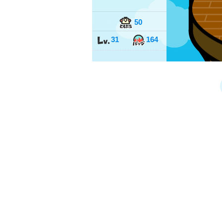
50
31
164