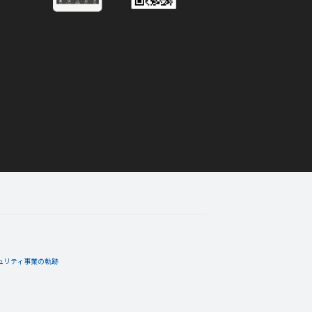
ジを手に入れた！
。
01月04日
コメント
バッジを手に入れた！
ッジ。
ュリティ事業の軌跡
12月28日
コメント
クシー」バッジを手に入れ
ーバッジ。