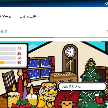
るゲーム
コミュニティ
ールド
22
25
28
50
おめでとさん