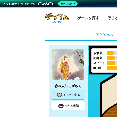
無料診断
ゲームを探す
貯ま
ゲソてんワ
攻撃力
防御力
スピード
幸 運
詠み人知らず
さん
イイネ！する
友だち申請