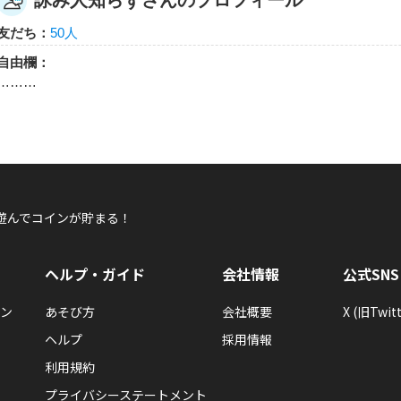
詠み人知らずさんのプロフィール
詠み人知らず
友だち：
50人
詠み人知らずさんが「キングダム ハーツ キー
キングダム ハーツ キーを5回あそんだらもらえるエネルギ
自由欄：
………
詠み人知らず
遊んでコインが貯まる！
詠み人知らずさんが「はじめてのキングダム ハ
た！
キングダム ハーツ キーをはじめてあそんだらもらえるエネ
ヘルプ・ガイド
会社情報
公式SNS
ン
あそび方
会社概要
X (旧Twitt
ヘルプ
採用情報
利用規約
詠み人知らず
プライバシーステートメント