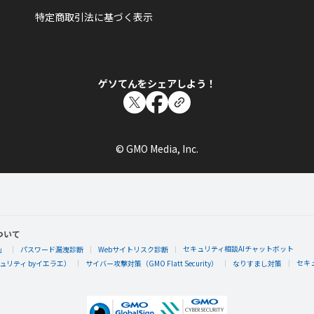
詠み人知らずさんが「スーパービンゴ5」バッ
特定商取引法に基づく表示
スーパービンゴを5回あそんだらもらえるエネルギーバッジ
ゲソてんをシェアしよう！
詠み人知らず
詠み人知らずさんが「スターギャラクシー5」
© GMO Media, Inc.
スターギャラクシーを5回あそんだらもらえるエネルギーバ
ついて
セキュリティ相談AIチャットボット
」
パスワード漏洩診断
Webサイトリスク診断
セキ
リティ byイエラエ）
サイバー攻撃対策（GMO Flatt Security）
なりすまし対策
詠み人知らず
詠み人知らずさんが「はじめてのスターギャラ
た！
スターギャラクシーをはじめてあそんだらもらえるエネルギ