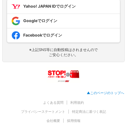
Yahoo! JAPAN IDでログイン
Googleでログイン
Facebookでログイン
※上記SNS等に自動投稿はされませんので
ご安心ください。
▲このページのトップへ
よくある質問
利用規約
プライバシーステートメント
特定商法に基づく表記
会社概要
採用情報