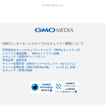
© GMO Media, Inc.
GMOインターネットグループのセキュリティ事業について
世界初総合ネットセキュリティサービス「GMOセキュリティ24」
パスワード漏洩診断
Webサイトリスク診断
セキュリティ相談AIチャットボット
実在証明・盗聴対策
サイバー攻撃対策（GMOサイバーセキュリティ byイエラエ）
サイバー攻撃対策（GMO Flatt Security）
なりすまし対策
セキュリティ事業の軌跡