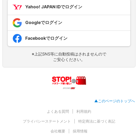
Yahoo! JAPAN IDでログイン
Googleでログイン
Facebookでログイン
※上記SNS等に自動投稿はされませんので
ご安心ください。
▲このページのトップへ
よくある質問
利用規約
プライバシーステートメント
特定商法に基づく表記
会社概要
採用情報