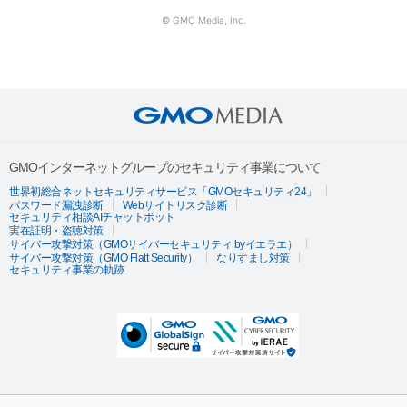
© GMO Media, Inc.
GMOインターネットグループのセキュリティ事業について
世界初総合ネットセキュリティサービス「GMOセキュリティ24」
パスワード漏洩診断
Webサイトリスク診断
セキュリティ相談AIチャットボット
実在証明・盗聴対策
サイバー攻撃対策（GMOサイバーセキュリティ byイエラエ）
サイバー攻撃対策（GMO Flatt Security）
なりすまし対策
セキュリティ事業の軌跡