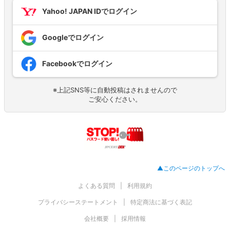
Yahoo! JAPAN IDでログイン
Googleでログイン
Facebookでログイン
※上記SNS等に自動投稿はされませんので
ご安心ください。
▲このページのトップへ
よくある質問
利用規約
プライバシーステートメント
特定商法に基づく表記
会社概要
採用情報