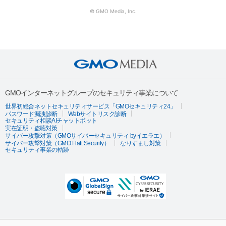
© GMO Media, Inc.
GMOインターネットグループのセキュリティ事業について
世界初総合ネットセキュリティサービス「GMOセキュリティ24」
パスワード漏洩診断
Webサイトリスク診断
セキュリティ相談AIチャットボット
実在証明・盗聴対策
サイバー攻撃対策（GMOサイバーセキュリティ byイエラエ）
サイバー攻撃対策（GMO Flatt Security）
なりすまし対策
セキュリティ事業の軌跡