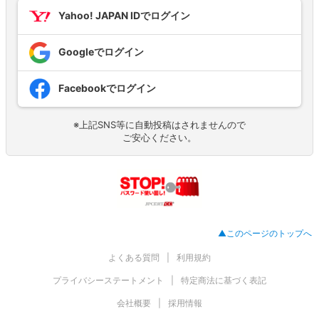
Yahoo! JAPAN IDでログイン
Googleでログイン
Facebookでログイン
※上記SNS等に自動投稿はされませんので
ご安心ください。
▲このページのトップへ
よくある質問
利用規約
プライバシーステートメント
特定商法に基づく表記
会社概要
採用情報