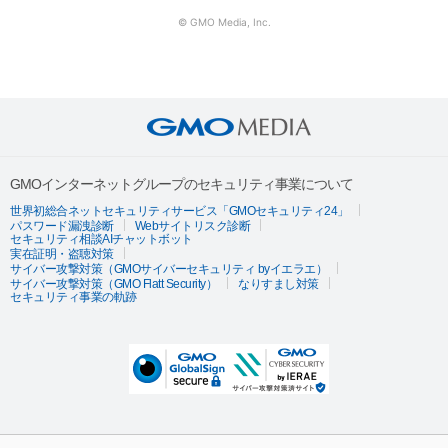
© GMO Media, Inc.
GMOインターネットグループのセキュリティ事業について
世界初総合ネットセキュリティサービス「GMOセキュリティ24」
パスワード漏洩診断
Webサイトリスク診断
セキュリティ相談AIチャットボット
実在証明・盗聴対策
サイバー攻撃対策（GMOサイバーセキュリティ byイエラエ）
サイバー攻撃対策（GMO Flatt Security）
なりすまし対策
セキュリティ事業の軌跡