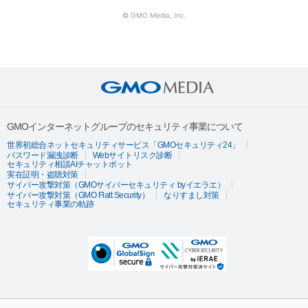
© GMO Media, Inc.
GMOインターネットグループのセキュリティ事業について
世界初総合ネットセキュリティサービス「GMOセキュリティ24」
パスワード漏洩診断
Webサイトリスク診断
セキュリティ相談AIチャットボット
実在証明・盗聴対策
サイバー攻撃対策（GMOサイバーセキュリティ byイエラエ）
サイバー攻撃対策（GMO Flatt Security）
なりすまし対策
セキュリティ事業の軌跡