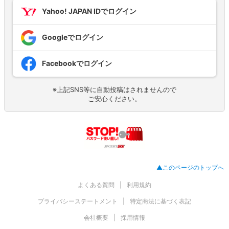
Yahoo! JAPAN IDでログイン
Googleでログイン
Facebookでログイン
※上記SNS等に自動投稿はされませんので
ご安心ください。
▲このページのトップへ
よくある質問
利用規約
プライバシーステートメント
特定商法に基づく表記
会社概要
採用情報