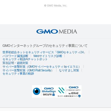
© GMO Media, Inc.
GMOインターネットグループのセキュリティ事業について
世界初総合ネットセキュリティサービス「GMOセキュリティ24」
パスワード漏洩診断
Webサイトリスク診断
セキュリティ相談AIチャットボット
実在証明・盗聴対策
サイバー攻撃対策（GMOサイバーセキュリティ byイエラエ）
サイバー攻撃対策（GMO Flatt Security）
なりすまし対策
セキュリティ事業の軌跡