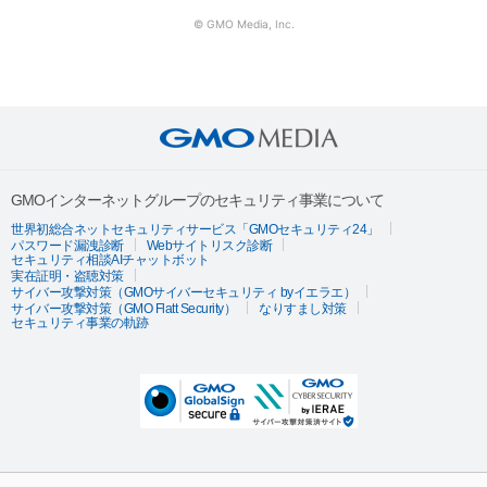
© GMO Media, Inc.
GMOインターネットグループのセキュリティ事業について
世界初総合ネットセキュリティサービス「GMOセキュリティ24」
パスワード漏洩診断
Webサイトリスク診断
セキュリティ相談AIチャットボット
実在証明・盗聴対策
サイバー攻撃対策（GMOサイバーセキュリティ byイエラエ）
サイバー攻撃対策（GMO Flatt Security）
なりすまし対策
セキュリティ事業の軌跡