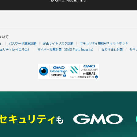
ついて
セキュリティ相談AIチャットボット
」
パスワード漏洩診断
Webサイトリスク診断
太史公
セキ
リティ byイエラエ）
サイバー攻撃対策（GMO Flatt Security）
なりすまし対策
いつもありがとうございます。重くて入りにくいことが続いて、
た。。。
太史公
太史公さんが「かくりよの門10」バッジを手に
かくりよの門を10回あそんだらもらえるエネルギーバッジ。