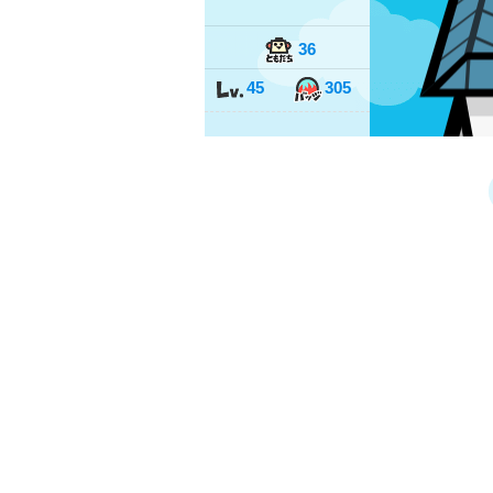
36
45
305