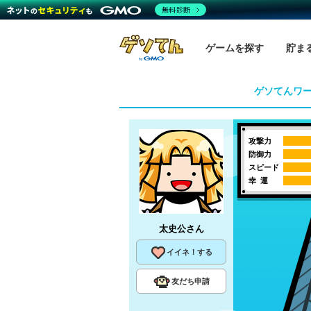
無料診断
ゲームを探す
貯ま
ゲソてんワ
攻撃力
防御力
スピード
幸 運
太史公
さん
イイネ！する
友だち申請