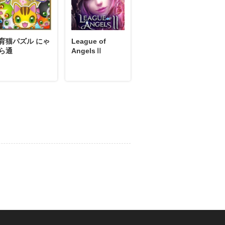
03月04日
コメント
0」バッジを手に入れた！
育猫パズル にゃ
League of
ルギーバッジ。
ら通
AngelsⅡ
03月02日
コメント
い！
02月18日
コメント