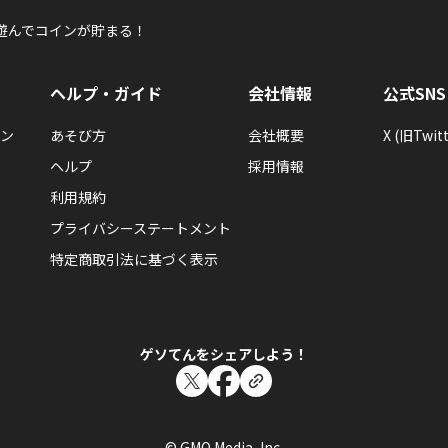
太史公さんが「ROBO SHOT!!100」バッジ
遊んでコインが貯まる！
ROBO SHOT!!を100回あそんだらもらえるエネルギーバッ
ヘルプ・ガイド
会社情報
公式SNS
ン
あそび方
会社概要
X (旧Twitt
ヘルプ
採用情報
利用規約
太史公
太史公さんが「かくりよの門50」バッジを手に
プライバシーステートメント
かくりよの門を50回あそんだらもらえるエネルギーバッジ。
特定商取引法に基づく表示
ゲソてんをシェアしよう！
太史公
太史公さんが「キズナレベル ５０ × １０人」
© GMO Media, Inc.
キズナLV50以上のともだちを10人作るともらえるエネルギ