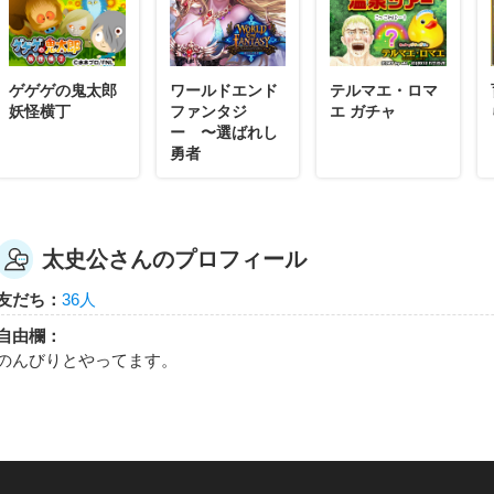
太史公
太史公さんが「ROBO SHOT!!スコア20000
ゲゲゲの鬼太郎
ワールドエンド
テルマエ・ロマ
ROBO SHOT!!のベストスコア200000達成でもらえるエネ
妖怪横丁
ファンタジ
エ ガチャ
ー 〜選ばれし
勇者
太史公さんのプロフィール
太史公
太史公さんが何か隠しバッジを手に入れたらし
友だち：
36人
隠しバッジ！獲得条件はヒミツ。
自由欄：
のんびりとやってます。
太史公