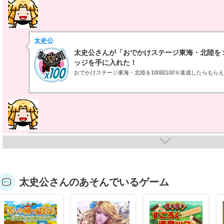
太史公
太史公さんが「おでかけステージ東海・北陸を
ッジを手に入れた！
おでかけステージ東海・北陸を100回100％達成したらもら
太史公
太史公さんがレベル42「ガラスの宇宙船」にレ
ガラス製だから透明だけど気にしない！気にしないけど、運
スト船にとりかかる必要がありそうだ！
太史公さんのあそんでいるゲーム