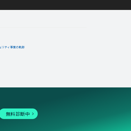
terra
12月31日
コメント
ュリティ事業の軌跡
そのまま放置になっちゃいまし
12月17日
コメント
入れた！
無料診断中