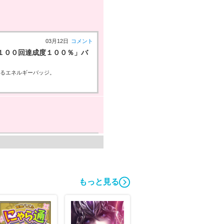
03月12日
コメント
１００回達成度１００％」バ
えるエネルギーバッジ。
03月04日
コメント
ベルアップ！
ぶときにコワレモノ扱いなので次のテ
もっと見る