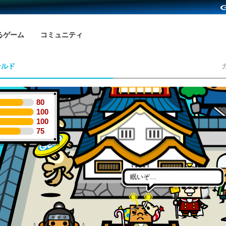
るゲーム
コミュニティ
ールド
80
100
100
75
眠いぞ…