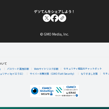
ゲソてんをシェアしよう！
© GMO Media, Inc.
ついて
セキュリティ相談AIチャットボット
」
パスワード漏洩診断
Webサイトリスク診断
セキ
リティ byイエラエ）
サイバー攻撃対策（GMO Flatt Security）
なりすまし対策