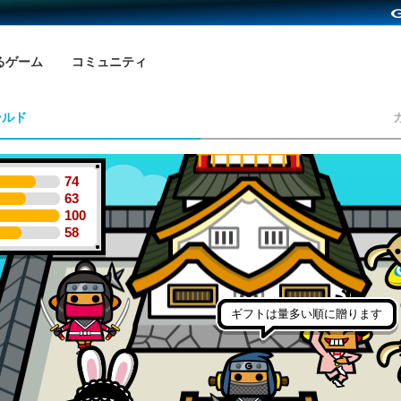
るゲーム
コミュニティ
ールド
74
63
100
58
ギフトは量多い順に贈ります