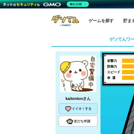
無料診断
ゲームを探す
貯ま
ゲソてんワ
攻撃力
防御力
スピード
幸 運
kaitonton
さん
イイネ！する
友だち申請