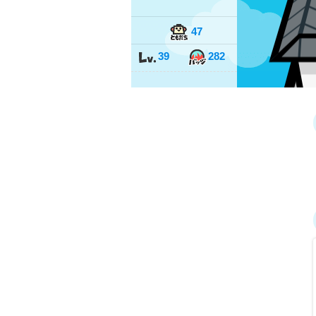
47
39
282