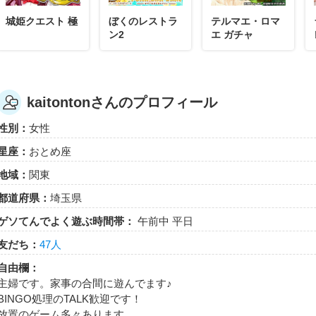
城姫クエスト 極
ぼくのレストラ
テルマエ・ロマ
ン2
エ ガチャ
kaitontonさんのプロフィール
性別：
女性
星座：
おとめ座
地域：
関東
都道府県：
埼玉県
ゲソてんでよく遊ぶ時間帯：
午前中 平日
友だち：
47人
自由欄：
主婦です。家事の合間に遊んでます♪
BINGO処理のTALK歓迎です！
放置のゲーム多々あります。