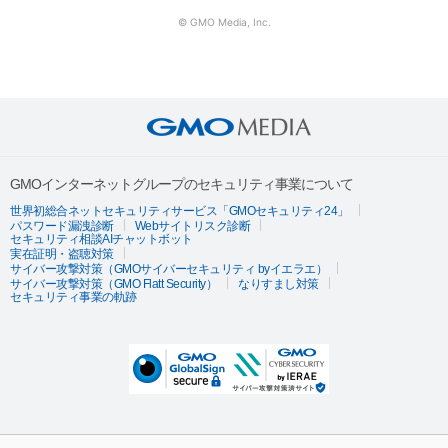
© GMO Media, Inc.
GMOインターネットグループのセキュリティ事業について
世界初総合ネットセキュリティサービス「GMOセキュリティ24」
パスワード漏洩診断
Webサイトリスク診断
セキュリティ相談AIチャットボット
実在証明・盗聴対策
サイバー攻撃対策（GMOサイバーセキュリティ byイエラエ）
サイバー攻撃対策（GMO Flatt Security）
なりすまし対策
セキュリティ事業の軌跡