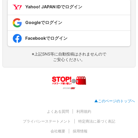
Yahoo! JAPAN IDでログイン
Googleでログイン
Facebookでログイン
※上記SNS等に自動投稿はされませんので
ご安心ください。
▲このページのトップへ
よくある質問
利用規約
プライバシーステートメント
特定商法に基づく表記
会社概要
採用情報