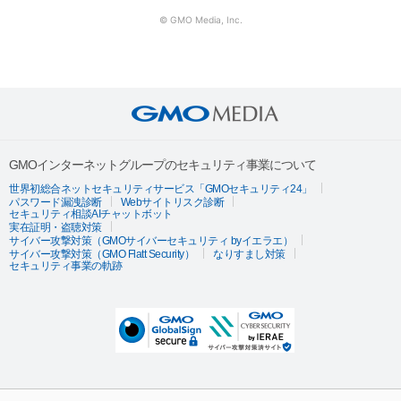
© GMO Media, Inc.
GMOインターネットグループのセキュリティ事業について
世界初総合ネットセキュリティサービス「GMOセキュリティ24」
パスワード漏洩診断
Webサイトリスク診断
セキュリティ相談AIチャットボット
実在証明・盗聴対策
サイバー攻撃対策（GMOサイバーセキュリティ byイエラエ）
サイバー攻撃対策（GMO Flatt Security）
なりすまし対策
セキュリティ事業の軌跡