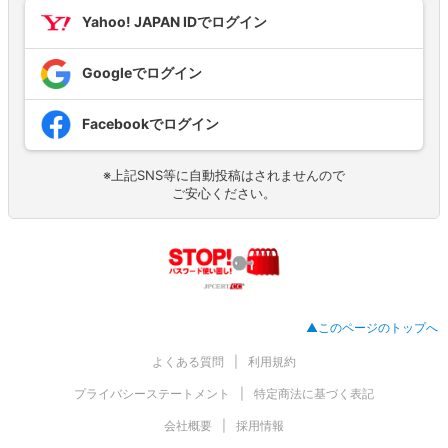
Yahoo! JAPAN IDでログイン
Googleでログイン
Facebookでログイン
※上記SNS等に自動投稿はされませんので
ご安心ください。
▲このページのトップへ
よくある質問
利用規約
プライバシーステートメント
特定商法に基づく表記
会社概要
採用情報