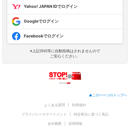
Yahoo! JAPAN IDでログイン
Googleでログイン
Facebookでログイン
※上記SNS等に自動投稿はされませんので
ご安心ください。
▲このページのトップへ
よくある質問
利用規約
プライバシーステートメント
特定商法に基づく表記
会社概要
採用情報