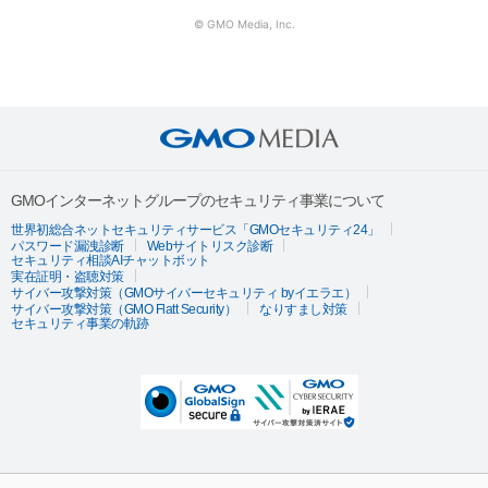
© GMO Media, Inc.
GMOインターネットグループのセキュリティ事業について
世界初総合ネットセキュリティサービス「GMOセキュリティ24」
パスワード漏洩診断
Webサイトリスク診断
セキュリティ相談AIチャットボット
実在証明・盗聴対策
サイバー攻撃対策（GMOサイバーセキュリティ byイエラエ）
サイバー攻撃対策（GMO Flatt Security）
なりすまし対策
セキュリティ事業の軌跡