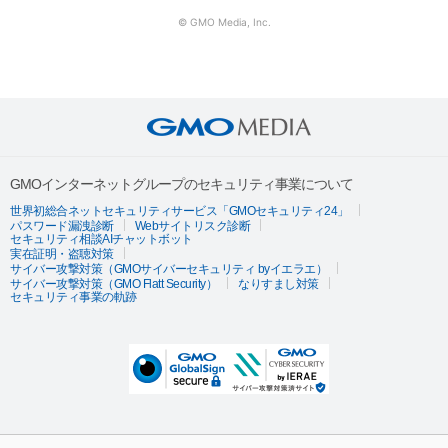
© GMO Media, Inc.
GMOインターネットグループのセキュリティ事業について
世界初総合ネットセキュリティサービス「GMOセキュリティ24」
パスワード漏洩診断
Webサイトリスク診断
セキュリティ相談AIチャットボット
実在証明・盗聴対策
サイバー攻撃対策（GMOサイバーセキュリティ byイエラエ）
サイバー攻撃対策（GMO Flatt Security）
なりすまし対策
セキュリティ事業の軌跡