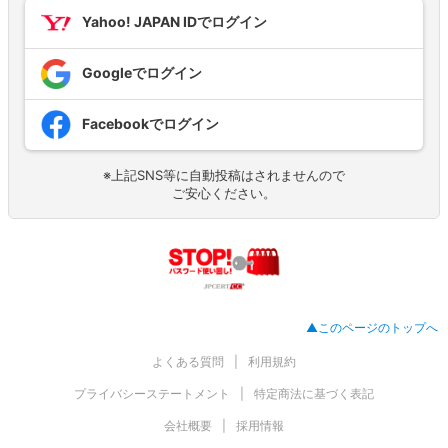
Yahoo! JAPAN IDでログイン
Googleでログイン
Facebookでログイン
※上記SNS等に自動投稿はされませんので
ご安心ください。
▲このページのトップへ
よくある質問
利用規約
プライバシーステートメント
特定商法に基づく表記
会社概要
採用情報