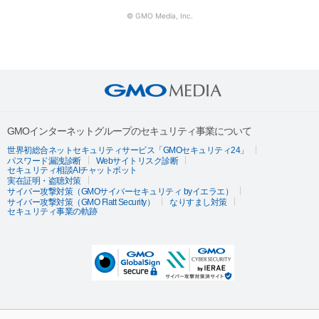
© GMO Media, Inc.
GMOインターネットグループのセキュリティ事業について
世界初総合ネットセキュリティサービス「GMOセキュリティ24」
パスワード漏洩診断
Webサイトリスク診断
セキュリティ相談AIチャットボット
実在証明・盗聴対策
サイバー攻撃対策（GMOサイバーセキュリティ byイエラエ）
サイバー攻撃対策（GMO Flatt Security）
なりすまし対策
セキュリティ事業の軌跡