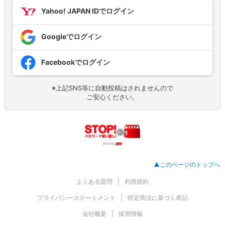
Yahoo! JAPAN IDでログイン
Googleでログイン
Facebookでログイン
※上記SNS等に自動投稿はされませんので
ご安心ください。
▲このページのトップへ
よくある質問
利用規約
プライバシーステートメント
特定商法に基づく表記
会社概要
採用情報