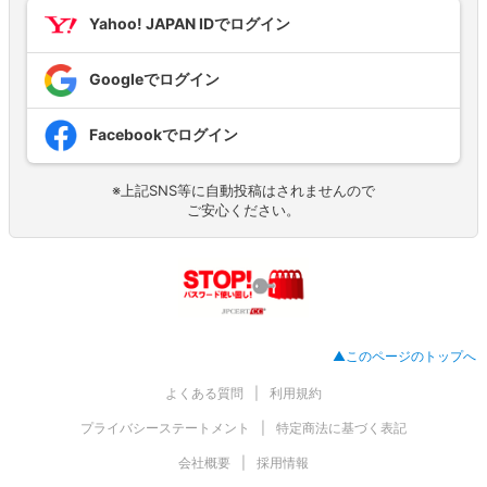
Yahoo! JAPAN IDでログイン
Googleでログイン
Facebookでログイン
※上記SNS等に自動投稿はされませんので
ご安心ください。
▲このページのトップへ
よくある質問
利用規約
プライバシーステートメント
特定商法に基づく表記
会社概要
採用情報