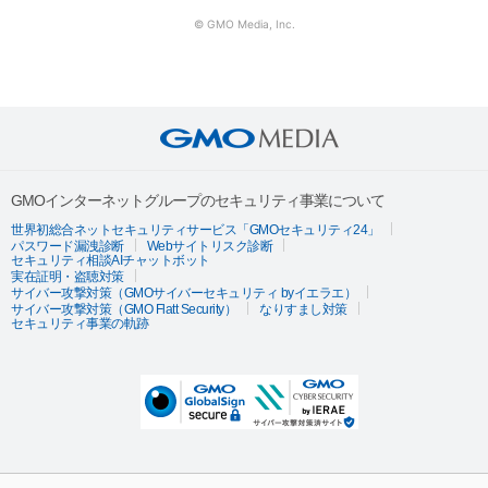
© GMO Media, Inc.
GMOインターネットグループのセキュリティ事業について
世界初総合ネットセキュリティサービス「GMOセキュリティ24」
パスワード漏洩診断
Webサイトリスク診断
セキュリティ相談AIチャットボット
実在証明・盗聴対策
サイバー攻撃対策（GMOサイバーセキュリティ byイエラエ）
サイバー攻撃対策（GMO Flatt Security）
なりすまし対策
セキュリティ事業の軌跡