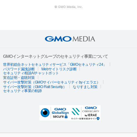
© GMO Media, Inc.
GMOインターネットグループのセキュリティ事業について
世界初総合ネットセキュリティサービス「GMOセキュリティ24」
パスワード漏洩診断
Webサイトリスク診断
セキュリティ相談AIチャットボット
実在証明・盗聴対策
サイバー攻撃対策（GMOサイバーセキュリティ byイエラエ）
サイバー攻撃対策（GMO Flatt Security）
なりすまし対策
セキュリティ事業の軌跡