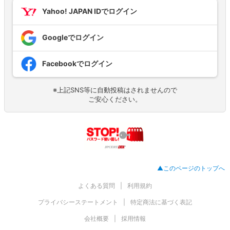
Yahoo! JAPAN IDでログイン
Googleでログイン
Facebookでログイン
※上記SNS等に自動投稿はされませんので
ご安心ください。
▲このページのトップへ
よくある質問
利用規約
プライバシーステートメント
特定商法に基づく表記
会社概要
採用情報