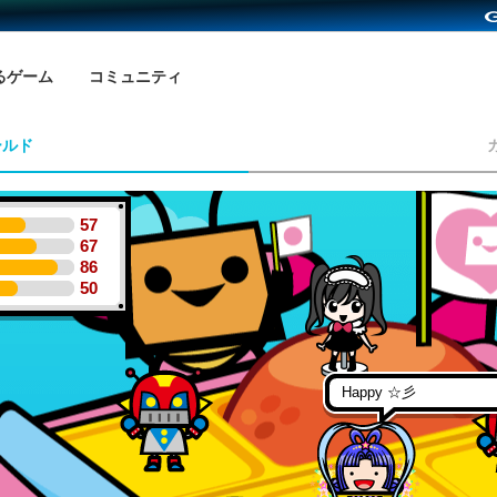
るゲーム
コミュニティ
ールド
57
67
86
50
Happy ☆彡