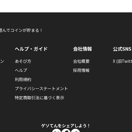
ぷぅたん♪さんが「武神三国5」バッジを手に入
武神三国を5回あそんだらもらえるエネルギーバッジ。
遊んでコインが貯まる！
ヘルプ・ガイド
会社情報
公式SNS
ぷぅたん♪
ン
あそび方
会社概要
X (旧Twitt
イイ夢見てる最中～ｗ
ヘルプ
採用情報
利用規約
プライバシーステートメント
特定商取引法に基づく表示
ぷぅたん♪
何度か「やっちゃった～」事があるので気持ちは分かります(笑)
でも、ありがとうございました
ゲソてんをシェアしよう！