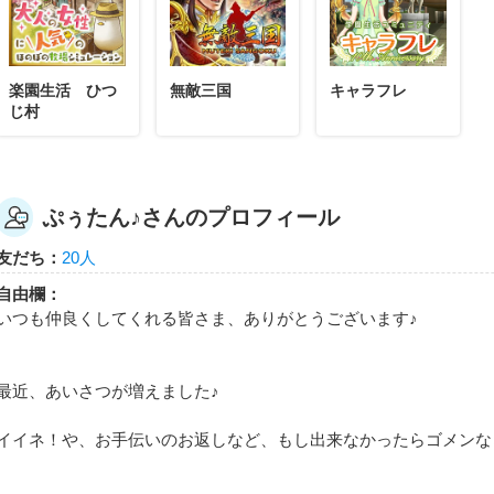
ぷぅたん♪
ぷぅたん♪さんが「武神三国10」バッジを手に
武神三国を10回あそんだらもらえるエネルギーバッジ。
楽園生活 ひつ
無敵三国
キャラフレ
じ村
ぷぅたん♪さんのプロフィール
ぷぅたん♪
友だち：
20人
ぷぅたん♪さんが「三国ベースボール5」バッジ
自由欄：
三国ベースボールを5回あそんだらもらえるエネルギーバッ
いつも仲良くしてくれる皆さま、ありがとうございます♪
最近、あいさつが増えました♪
イイネ！や、お手伝いのお返しなど、もし出来なかったらゴメンなさい
ぷぅたん♪