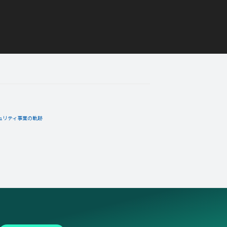
まりん
02月03日
コメント
mimosa@
02月01日
コメント
ュリティ事業の軌跡