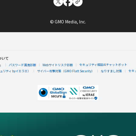
ぷぅたん♪
© GMO Media, Inc.
キラキラお気持ちありがとうございました。
ついて
ぷぅたん♪
セキュリティ相談AIチャットボット
」
パスワード漏洩診断
Webサイトリスク診断
セキ
リティ byイエラエ）
サイバー攻撃対策（GMO Flatt Security）
なりすまし対策