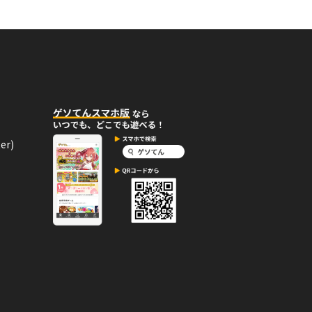
れた！
退会住民
02月04日
コメント
er)
まりん
02月04日
コメント