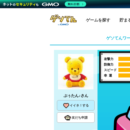
無料診断
ゲームを探す
貯ま
ゲソてんワ
攻撃力
防御力
スピード
幸 運
ぷぅたん♪
さん
イイネ！する
友だち申請