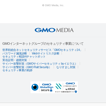
© GMO Media, Inc.
GMOインターネットグループのセキュリティ事業について
世界初総合ネットセキュリティサービス「GMOセキュリティ24」
パスワード漏洩診断
Webサイトリスク診断
セキュリティ相談AIチャットボット
実在証明・盗聴対策
サイバー攻撃対策（GMOサイバーセキュリティ byイエラエ）
サイバー攻撃対策（GMO Flatt Security）
なりすまし対策
セキュリティ事業の軌跡