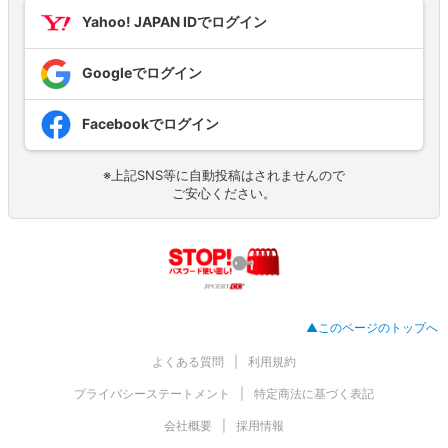
Yahoo! JAPAN IDでログイン
Googleでログイン
Facebookでログイン
※上記SNS等に自動投稿はされませんので
ご安心ください。
▲このページのトップへ
よくある質問
利用規約
プライバシーステートメント
特定商法に基づく表記
会社概要
採用情報