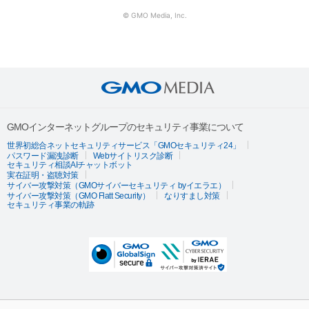
© GMO Media, Inc.
GMOインターネットグループのセキュリティ事業について
世界初総合ネットセキュリティサービス「GMOセキュリティ24」
パスワード漏洩診断
Webサイトリスク診断
セキュリティ相談AIチャットボット
実在証明・盗聴対策
サイバー攻撃対策（GMOサイバーセキュリティ byイエラエ）
サイバー攻撃対策（GMO Flatt Security）
なりすまし対策
セキュリティ事業の軌跡