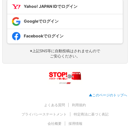
Yahoo! JAPAN IDでログイン
Googleでログイン
Facebookでログイン
※上記SNS等に自動投稿はされませんので
ご安心ください。
▲このページのトップへ
よくある質問
利用規約
プライバシーステートメント
特定商法に基づく表記
会社概要
採用情報