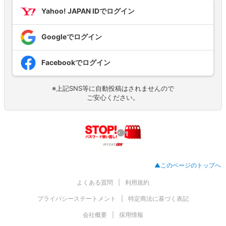
Yahoo! JAPAN IDでログイン
Googleでログイン
Facebookでログイン
※上記SNS等に自動投稿はされませんので
ご安心ください。
▲このページのトップへ
よくある質問
利用規約
プライバシーステートメント
特定商法に基づく表記
会社概要
採用情報