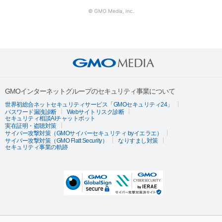
© GMO Media, Inc.
GMOインターネットグループのセキュリティ事業について
世界初総合ネットセキュリティサービス「GMOセキュリティ24」
パスワード漏洩診断
Webサイトリスク診断
セキュリティ相談AIチャットボット
実在証明・盗聴対策
サイバー攻撃対策（GMOサイバーセキュリティ byイエラエ）
サイバー攻撃対策（GMO Flatt Security）
なりすまし対策
セキュリティ事業の軌跡