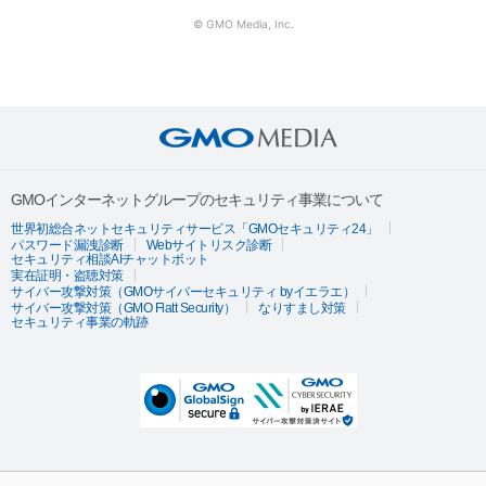
© GMO Media, Inc.
GMOインターネットグループのセキュリティ事業について
世界初総合ネットセキュリティサービス「GMOセキュリティ24」
パスワード漏洩診断
Webサイトリスク診断
セキュリティ相談AIチャットボット
実在証明・盗聴対策
サイバー攻撃対策（GMOサイバーセキュリティ byイエラエ）
サイバー攻撃対策（GMO Flatt Security）
なりすまし対策
セキュリティ事業の軌跡