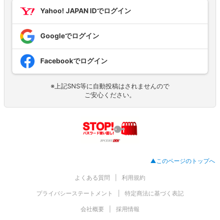
Yahoo! JAPAN IDでログイン
Googleでログイン
Facebookでログイン
※上記SNS等に自動投稿はされませんので
ご安心ください。
▲このページのトップへ
よくある質問
利用規約
プライバシーステートメント
特定商法に基づく表記
会社概要
採用情報