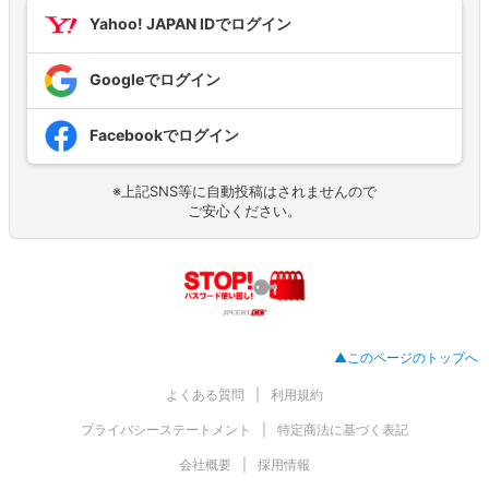
Yahoo! JAPAN IDでログイン
Googleでログイン
Facebookでログイン
※上記SNS等に自動投稿はされませんので
ご安心ください。
▲このページのトップへ
よくある質問
利用規約
プライバシーステートメント
特定商法に基づく表記
会社概要
採用情報