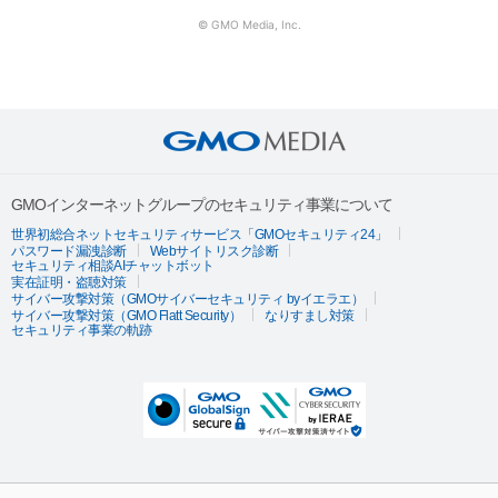
© GMO Media, Inc.
GMOインターネットグループのセキュリティ事業について
世界初総合ネットセキュリティサービス「GMOセキュリティ24」
パスワード漏洩診断
Webサイトリスク診断
セキュリティ相談AIチャットボット
実在証明・盗聴対策
サイバー攻撃対策（GMOサイバーセキュリティ byイエラエ）
サイバー攻撃対策（GMO Flatt Security）
なりすまし対策
セキュリティ事業の軌跡