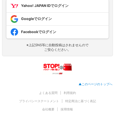
Yahoo! JAPAN IDでログイン
Googleでログイン
Facebookでログイン
※上記SNS等に自動投稿はされませんので
ご安心ください。
▲このページのトップへ
よくある質問
利用規約
プライバシーステートメント
特定商法に基づく表記
会社概要
採用情報