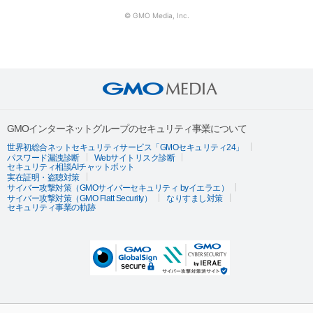
© GMO Media, Inc.
GMOインターネットグループのセキュリティ事業について
世界初総合ネットセキュリティサービス「GMOセキュリティ24」
パスワード漏洩診断
Webサイトリスク診断
セキュリティ相談AIチャットボット
実在証明・盗聴対策
サイバー攻撃対策（GMOサイバーセキュリティ byイエラエ）
サイバー攻撃対策（GMO Flatt Security）
なりすまし対策
セキュリティ事業の軌跡