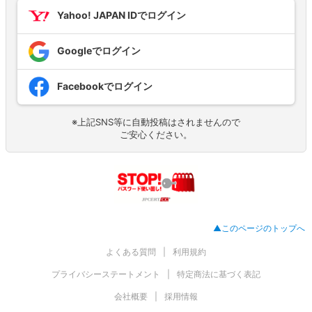
Yahoo! JAPAN IDでログイン
Googleでログイン
Facebookでログイン
※上記SNS等に自動投稿はされませんので
ご安心ください。
▲このページのトップへ
よくある質問
利用規約
プライバシーステートメント
特定商法に基づく表記
会社概要
採用情報