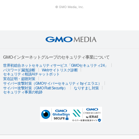
© GMO Media, Inc.
GMOインターネットグループのセキュリティ事業について
世界初総合ネットセキュリティサービス「GMOセキュリティ24」
パスワード漏洩診断
Webサイトリスク診断
セキュリティ相談AIチャットボット
実在証明・盗聴対策
サイバー攻撃対策（GMOサイバーセキュリティ byイエラエ）
サイバー攻撃対策（GMO Flatt Security）
なりすまし対策
セキュリティ事業の軌跡