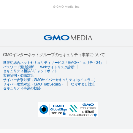
© GMO Media, Inc.
GMOインターネットグループのセキュリティ事業について
世界初総合ネットセキュリティサービス「GMOセキュリティ24」
パスワード漏洩診断
Webサイトリスク診断
セキュリティ相談AIチャットボット
実在証明・盗聴対策
サイバー攻撃対策（GMOサイバーセキュリティ byイエラエ）
サイバー攻撃対策（GMO Flatt Security）
なりすまし対策
セキュリティ事業の軌跡