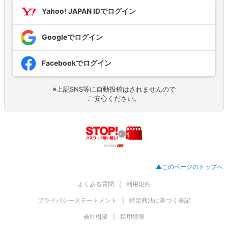
Yahoo! JAPAN IDでログイン
Googleでログイン
Facebookでログイン
※上記SNS等に自動投稿はされませんので
ご安心ください。
▲このページのトップへ
よくある質問
利用規約
プライバシーステートメント
特定商法に基づく表記
会社概要
採用情報