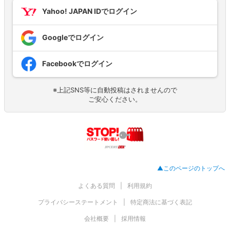
Yahoo! JAPAN IDでログイン
Googleでログイン
Facebookでログイン
※上記SNS等に自動投稿はされませんので
ご安心ください。
▲このページのトップへ
よくある質問
利用規約
プライバシーステートメント
特定商法に基づく表記
会社概要
採用情報