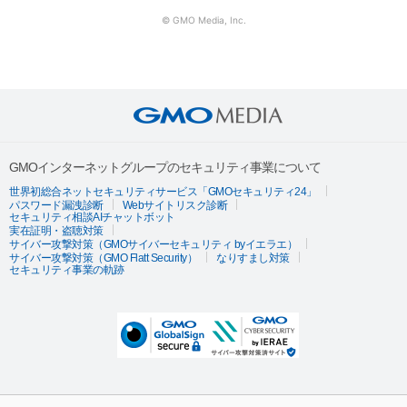
© GMO Media, Inc.
GMOインターネットグループのセキュリティ事業について
世界初総合ネットセキュリティサービス「GMOセキュリティ24」
パスワード漏洩診断
Webサイトリスク診断
セキュリティ相談AIチャットボット
実在証明・盗聴対策
サイバー攻撃対策（GMOサイバーセキュリティ byイエラエ）
サイバー攻撃対策（GMO Flatt Security）
なりすまし対策
セキュリティ事業の軌跡