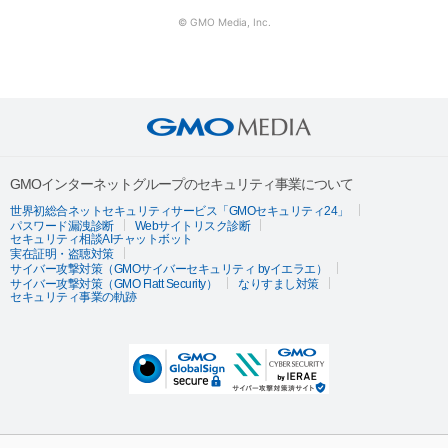
© GMO Media, Inc.
GMOインターネットグループのセキュリティ事業について
世界初総合ネットセキュリティサービス「GMOセキュリティ24」
パスワード漏洩診断
Webサイトリスク診断
セキュリティ相談AIチャットボット
実在証明・盗聴対策
サイバー攻撃対策（GMOサイバーセキュリティ byイエラエ）
サイバー攻撃対策（GMO Flatt Security）
なりすまし対策
セキュリティ事業の軌跡