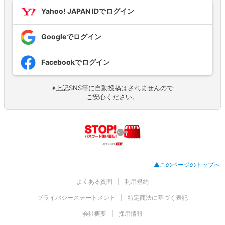
Yahoo! JAPAN IDでログイン
Googleでログイン
Facebookでログイン
※上記SNS等に自動投稿はされませんので
ご安心ください。
▲このページのトップへ
よくある質問
利用規約
プライバシーステートメント
特定商法に基づく表記
会社概要
採用情報