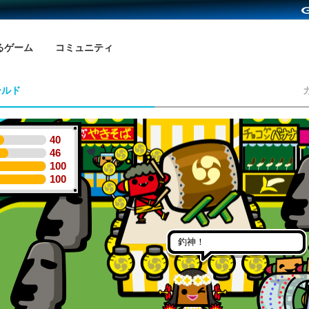
るゲーム
コミュニティ
ールド
40
46
100
100
釣神！