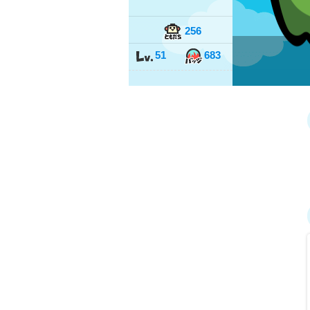
256
51
683