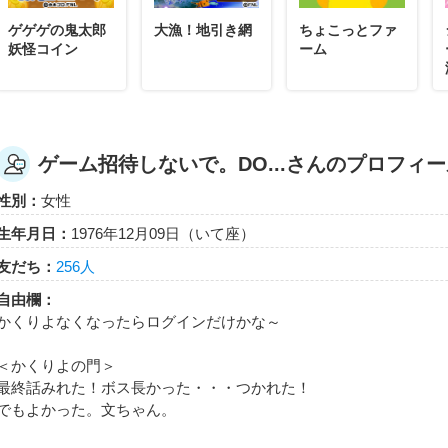
ゲゲゲの鬼太郎
大漁！地引き網
ちょこっとファ
妖怪コイン
ーム
ゲーム招待しないで。DO...さんのプロフィ
性別：
女性
生年月日：
1976年12月09日（いて座）
友だち：
256人
自由欄：
かくりよなくなったらログインだけかな～
＜かくりよの門＞
最終話みれた！ボス長かった・・・つかれた！
でもよかった。文ちゃん。