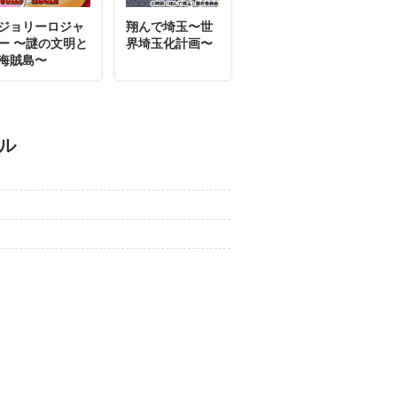
ジョリーロジャ
翔んで埼玉〜世
ー 〜謎の文明と
界埼玉化計画〜
海賊島〜
ール