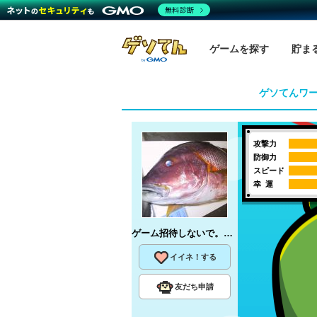
無料診断
ゲームを探す
貯ま
ゲソてんワ
攻撃力
防御力
スピード
幸 運
ゲーム招待しないで。DOM
さん
イイネ！する
友だち申請