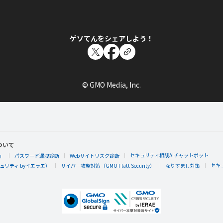
ゲソてんをシェアしよう！
© GMO Media, Inc.
ついて
セキュリティ相談AIチャットボット
」
パスワード漏洩診断
Webサイトリスク診断
セキ
リティ byイエラエ）
サイバー攻撃対策（GMO Flatt Security）
なりすまし対策