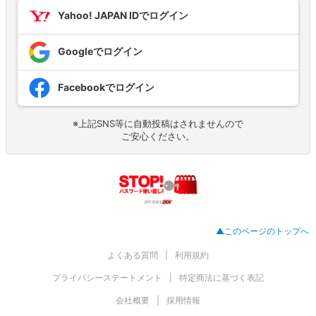
Yahoo! JAPAN IDでログイン
Googleでログイン
Facebookでログイン
※上記SNS等に自動投稿はされませんので
ご安心ください。
▲このページのトップへ
よくある質問
利用規約
プライバシーステートメント
特定商法に基づく表記
会社概要
採用情報