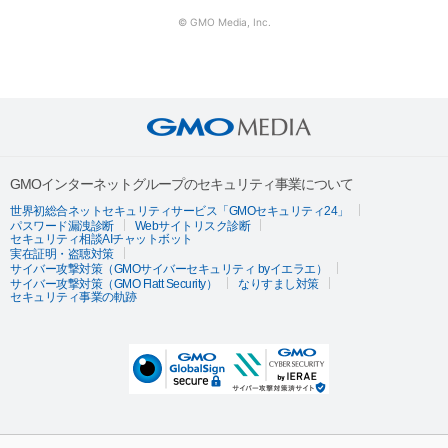
© GMO Media, Inc.
GMOインターネットグループのセキュリティ事業について
世界初総合ネットセキュリティサービス「GMOセキュリティ24」
パスワード漏洩診断
Webサイトリスク診断
セキュリティ相談AIチャットボット
実在証明・盗聴対策
サイバー攻撃対策（GMOサイバーセキュリティ byイエラエ）
サイバー攻撃対策（GMO Flatt Security）
なりすまし対策
セキュリティ事業の軌跡