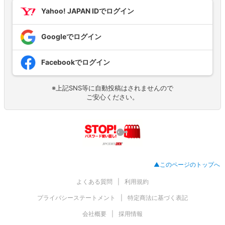
Yahoo! JAPAN IDでログイン
Googleでログイン
Facebookでログイン
※上記SNS等に自動投稿はされませんので
ご安心ください。
▲このページのトップへ
よくある質問
利用規約
プライバシーステートメント
特定商法に基づく表記
会社概要
採用情報