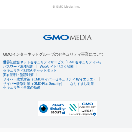
© GMO Media, Inc.
GMOインターネットグループのセキュリティ事業について
世界初総合ネットセキュリティサービス「GMOセキュリティ24」
パスワード漏洩診断
Webサイトリスク診断
セキュリティ相談AIチャットボット
実在証明・盗聴対策
サイバー攻撃対策（GMOサイバーセキュリティ byイエラエ）
サイバー攻撃対策（GMO Flatt Security）
なりすまし対策
セキュリティ事業の軌跡